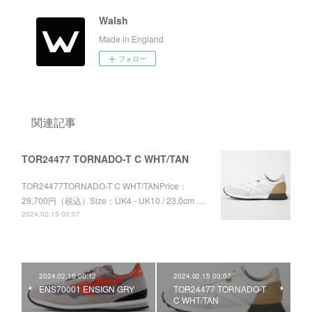
Walsh
Made in England
フォロー
関連記事
TOR24477 TORNADO-T C WHT/TAN
TOR24477TORNADO-T C WHT/TANPrice：
29,700円（税込）Size：UK4 - UK10 / 23.0cm …
2024.02.15 00:07
2024.02.15 00:12
2024.02.15 00:07
ENS70001 ENSIGN GRY
TOR24477 TORNADO-T
C WHT/TAN