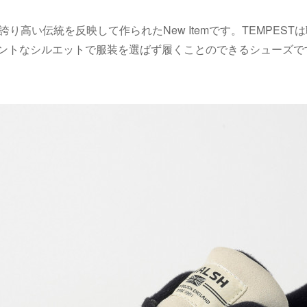
誇り高い伝統を反映して作られたNew Itemです。TEMPES
ントなシルエットで服装を選ばず履くことのできるシューズで