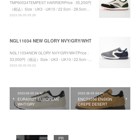
TMP60024TEMPEST HARRIERPrice : 35,200円
（税込）Size : UK3 - UK10 / 22.5cm - 28.5cm…
2023.09.05 05:26
NGL11034 NEW GLORY NVY/GRY/WHT
NGL11034NEW GLORY NVY/GRY/WHTPrice :
33,000円（税込）Size : UK3 - UK10 / 22.5cm -…
2023.09.05 05:23
2023.09.05 04:47
2023.09.05 04:41
EUR40025 EUROPEAN
ENC71056 ENSIGN
WHT/GRY
CREPE DESERT
PR