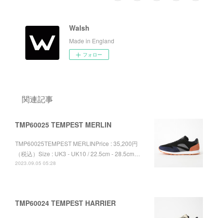
Walsh
Made in England
フォロー
関連記事
TMP60025 TEMPEST MERLIN
TMP60025TEMPEST MERLINPrice : 35,200円
（税込）Size : UK3 - UK10 / 22.5cm - 28.5cm…
2023.09.05 05:28
TMP60024 TEMPEST HARRIER