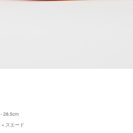
 - 28.5cm
ド × スエード