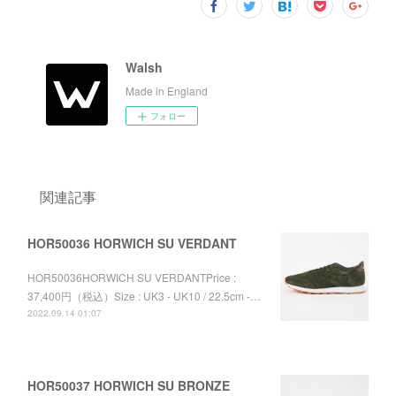
Walsh
Made in England
フォロー
関連記事
HOR50036 HORWICH SU VERDANT
HOR50036HORWICH SU VERDANTPrice :
37,400円（税込）Size : UK3 - UK10 / 22.5cm -…
2022.09.14 01:07
HOR50037 HORWICH SU BRONZE