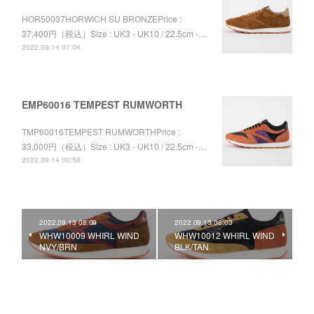
HOR50037HORWICH SU BRONZEPrice :
37,400円（税込）Size : UK3 - UK10 / 22.5cm -…
2022.09.14 01:04
EMP60016 TEMPEST RUMWORTH
TMP60016TEMPEST RUMWORTHPrice :
33,000円（税込）Size : UK3 - UK10 / 22.5cm -…
2022.09.14 00:58
2022.09.13 08:09
2022.09.13 08:03
WHW10009 WHIRL WIND
WHW10012 WHIRL WIND
NVY/BRN
BLK/TAN